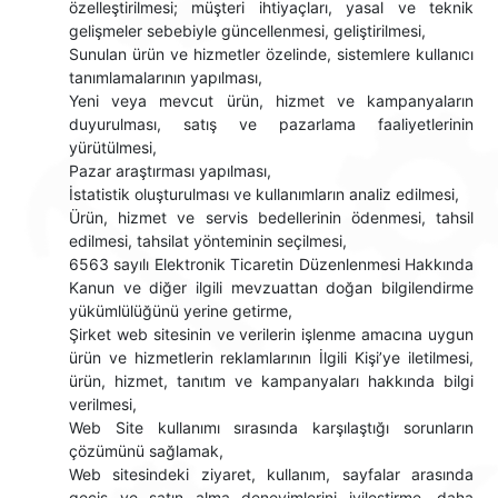
özelleştirilmesi; müşteri ihtiyaçları, yasal ve teknik
gelişmeler sebebiyle güncellenmesi, geliştirilmesi,
Sunulan ürün ve hizmetler özelinde, sistemlere kullanıcı
tanımlamalarının yapılması,
Yeni veya mevcut ürün, hizmet ve kampanyaların
duyurulması, satış ve pazarlama faaliyetlerinin
yürütülmesi,
Pazar araştırması yapılması,
İstatistik oluşturulması ve kullanımların analiz edilmesi,
Ürün, hizmet ve servis bedellerinin ödenmesi, tahsil
edilmesi, tahsilat yönteminin seçilmesi,
6563 sayılı Elektronik Ticaretin Düzenlenmesi Hakkında
Kanun ve diğer ilgili mevzuattan doğan bilgilendirme
yükümlülüğünü yerine getirme,
Şirket web sitesinin ve verilerin işlenme amacına uygun
ürün ve hizmetlerin reklamlarının İlgili Kişi’ye iletilmesi,
ürün, hizmet, tanıtım ve kampanyaları hakkında bilgi
verilmesi,
Web Site kullanımı sırasında karşılaştığı sorunların
çözümünü sağlamak,
Web sitesindeki ziyaret, kullanım, sayfalar arasında
geçiş ve satın alma deneyimlerini iyileştirme, daha