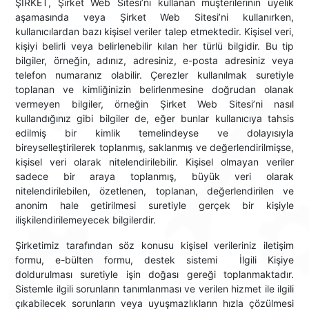
ŞİRKET, Şirket Web Sitesi’ni kullanan müşterilerinin üyelik
aşamasında veya Şirket Web Sitesi’ni kullanırken,
kullanıcılardan bazı kişisel veriler talep etmektedir. Kişisel veri,
kişiyi belirli veya belirlenebilir kılan her türlü bilgidir. Bu tip
bilgiler, örneğin, adınız, adresiniz, e-posta adresiniz veya
telefon numaranız olabilir. Çerezler kullanılmak suretiyle
toplanan ve kimliğinizin belirlenmesine doğrudan olanak
vermeyen bilgiler, örneğin Şirket Web Sitesi’ni nasıl
kullandığınız gibi bilgiler de, eğer bunlar kullanıcıya tahsis
edilmiş bir kimlik temelindeyse ve dolayısıyla
bireyselleştirilerek toplanmış, saklanmış ve değerlendirilmişse,
kişisel veri olarak nitelendirilebilir. Kişisel olmayan veriler
sadece bir araya toplanmış, büyük veri olarak
nitelendirilebilen, özetlenen, toplanan, değerlendirilen ve
anonim hale getirilmesi suretiyle gerçek bir kişiyle
ilişkilendirilemeyecek bilgilerdir.
Şirketimiz tarafından söz konusu kişisel verileriniz iletişim
formu, e-bülten formu, destek sistemi İlgili Kişiye
doldurulması suretiyle işin doğası gereği toplanmaktadır.
Sistemle ilgili sorunların tanımlanması ve verilen hizmet ile ilgili
çıkabilecek sorunların veya uyuşmazlıkların hızla çözülmesi