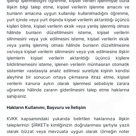
işlenip işlenmediğini öğrenme, kişisel verileri işlenmişse buna
ilişkin bilgi talep etme, kişisel verilerin işlenme amacını ve
bunların amacına uygun kullanılıp kullanılmadığını öğrenme,
yurt içinde veya yurt dışında kişisel verilerin aktarıldığı üçüncü
kişileri bilme, kişisel verilerin eksik veya yanlış işlenmiş olması
hâlinde bunların düzeltilmesini isteme, kişisel verilerin
silinmesini veya yok edilmesini isteme, kişisel verilerin eksik
veya yanlış işlenmiş olması hâlinde bunların düzeltilmesine
ve/veya kişisel verilerin silinmesini veya yok edilmesine ilişkin
işlemlerin kişisel verilerin aktarıldığı üçüncü kişilere
bildirilmemesini isteme, işlenen verilerin münhasıran otomatik
sistemler vasıtasıyla analiz edilmesi suretiyle kişinin kendisi
aleyhine bir sonucun ortaya çıkmasına itiraz etme, kişisel
verilerin kanuna aykırı olarak işlenmesi sebebiyle zarara
uğraması hâlinde zararın giderilmesini talep etme haklarına
sahipsiniz.
Hakların Kullanımı, Başvuru ve İletişim
KVKK kapsamındaki yukarıda belirtilen haklarınıza ilişkin
taleplerinizi ŞİRKET’e kimliğinizin doğrulanması şartıyla yazılı
olarak bizzat veya mevzuata uygun olarak (örneğin noter