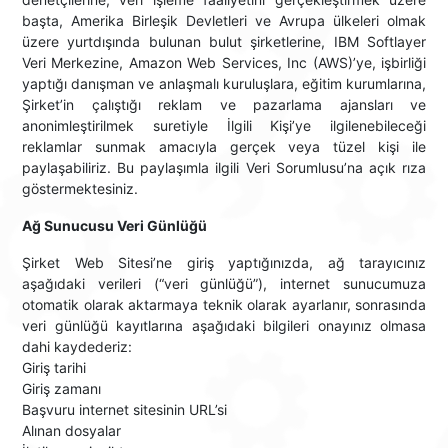
başta, Amerika Birleşik Devletleri ve Avrupa ülkeleri olmak
üzere yurtdışında bulunan bulut şirketlerine, IBM Softlayer
Veri Merkezine, Amazon Web Services, Inc (AWS)’ye, işbirliği
yaptığı danışman ve anlaşmalı kuruluşlara, eğitim kurumlarına,
Şirket’in çalıştığı reklam ve pazarlama ajansları ve
anonimleştirilmek suretiyle İlgili Kişi’ye ilgilenebileceği
reklamlar sunmak amacıyla gerçek veya tüzel kişi ile
paylaşabiliriz. Bu paylaşımla ilgili Veri Sorumlusu’na açık rıza
göstermektesiniz.
Ağ Sunucusu Veri Günlüğü
Şirket Web Sitesi’ne giriş yaptığınızda, ağ tarayıcınız
aşağıdaki verileri (“veri günlüğü”), internet sunucumuza
otomatik olarak aktarmaya teknik olarak ayarlanır, sonrasında
veri günlüğü kayıtlarına aşağıdaki bilgileri onayınız olmasa
dahi kaydederiz:
Giriş tarihi
Giriş zamanı
Başvuru internet sitesinin URL’si
Alınan dosyalar