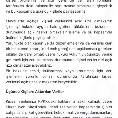
kişisel bilgileriniz ve site içerisinde yer alan formların
tarafınızca doldurulması ile açık rızanız olmaksızın işleyebilir
ve bu kapsamda üçüncü kişilerle paylaşabiliriz.
Mevzuatta açıkça kişisel verilerinizi açık rıza olmaksızın
işlemeyi hukuka uygun hale getiren hükümlerin bulunması
durumunda açık rızanız olmaksızın işleme ve bu kapsamda
üçüncü kişilerle paylaşabiliriz.
Yürürlükte olan kanun ya da düzenlemeler ya da verilmiş olan
bir mahkeme kararı, idari emir gereğince açıklanması gereken
bilgiler de dâhil olmak üzere hukuki yükümlülüğümüzü yerine
getirmek için zorunlu olması durumunda kişisel verilerinizi açık
rıza olmaksızın işleyebiliriz.
Bir hakkının tesisi, kullanılması veya korunması için veri
işlemenin zorunlu olması durumunda tarafınızın kişisel
verilerini açık rızası olmaksızın işleyebiliriz.
Üçüncü Kişilere Aktarılan Veriler
Kişisel verilerinizi KVKK’daki haklarımız saklı kalmak üzere
Şirket Web Sitesi’ndeki ticari faaliyetler kapsamında Şirket
çalışanları, şirket görevlileri, hukuk, mali ve vergi danışmanları,
denetçilerine, veri işleme faaliyetini gerçekleştirmek üzere