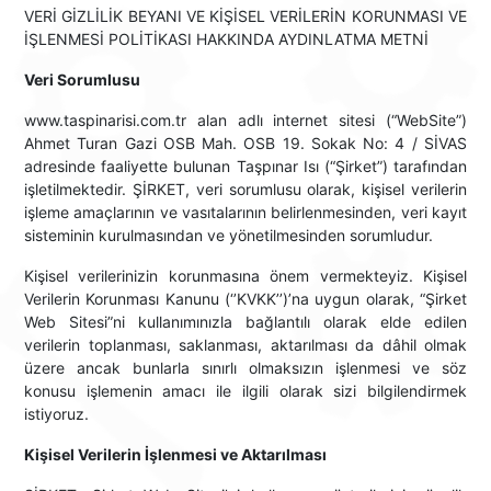
VERİ GİZLİLİK BEYANI VE KİŞİSEL VERİLERİN KORUNMASI VE
İŞLENMESİ POLİTİKASI HAKKINDA AYDINLATMA METNİ
Veri Sorumlusu
www.taspinarisi.com.tr alan adlı internet sitesi (“WebSite”)
Ahmet Turan Gazi OSB Mah. OSB 19. Sokak No: 4 / SİVAS
adresinde faaliyette bulunan Taşpınar Isı (“Şirket”) tarafından
işletilmektedir. ŞİRKET, veri sorumlusu olarak, kişisel verilerin
işleme amaçlarının ve vasıtalarının belirlenmesinden, veri kayıt
sisteminin kurulmasından ve yönetilmesinden sorumludur.
Kişisel verilerinizin korunmasına önem vermekteyiz. Kişisel
Verilerin Korunması Kanunu (‘’KVKK’’)’na uygun olarak, “Şirket
Web Sitesi”ni kullanımınızla bağlantılı olarak elde edilen
verilerin toplanması, saklanması, aktarılması da dâhil olmak
üzere ancak bunlarla sınırlı olmaksızın işlenmesi ve söz
konusu işlemenin amacı ile ilgili olarak sizi bilgilendirmek
istiyoruz.
Kişisel Verilerin İşlenmesi ve Aktarılması