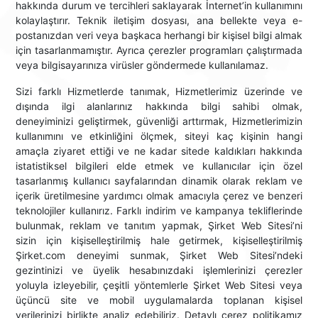
hakkında durum ve tercihleri saklayarak İnternet’in kullanımını
kolaylaştırır. Teknik iletişim dosyası, ana bellekte veya e-
postanızdan veri veya başkaca herhangi bir kişisel bilgi almak
için tasarlanmamıştır. Ayrıca çerezler programları çalıştırmada
veya bilgisayarınıza virüsler göndermede kullanılamaz.
Sizi farklı Hizmetlerde tanımak, Hizmetlerimiz üzerinde ve
dışında ilgi alanlarınız hakkında bilgi sahibi olmak,
deneyiminizi geliştirmek, güvenliği arttırmak, Hizmetlerimizin
kullanımını ve etkinliğini ölçmek, siteyi kaç kişinin hangi
amaçla ziyaret ettiği ve ne kadar sitede kaldıkları hakkında
istatistiksel bilgileri elde etmek ve kullanıcılar için özel
tasarlanmış kullanıcı sayfalarından dinamik olarak reklam ve
içerik üretilmesine yardımcı olmak amacıyla çerez ve benzeri
teknolojiler kullanırız. Farklı indirim ve kampanya tekliflerinde
bulunmak, reklam ve tanıtım yapmak, Şirket Web Sitesi’ni
sizin için kişiselleştirilmiş hale getirmek, kişiselleştirilmiş
Şirket.com deneyimi sunmak, Şirket Web Sitesi’ndeki
gezintinizi ve üyelik hesabınızdaki işlemlerinizi çerezler
yoluyla izleyebilir, çeşitli yöntemlerle Şirket Web Sitesi veya
üçüncü site ve mobil uygulamalarda toplanan kişisel
verilerinizi birlikte analiz edebiliriz. Detaylı çerez politikamız