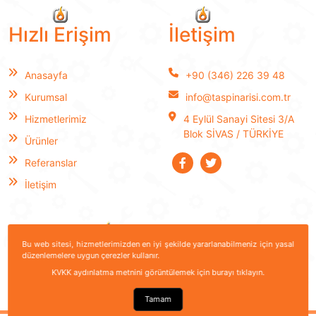
Hızlı Erişim
İletişim
Anasayfa
+90 (346) 226 39 48
Kurumsal
info@taspinarisi.com.tr
Hizmetlerimiz
4 Eylül Sanayi Sitesi 3/A
Blok SİVAS / TÜRKİYE
Ürünler
Referanslar
İletişim
Bu web sitesi, hizmetlerimizden en iyi şekilde yararlanabilmeniz için yasal
düzenlemelere uygun çerezler kullanır.
KVKK aydınlatma metnini görüntülemek için burayı tıklayın.
Tamam